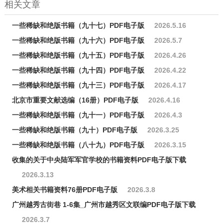
相关文章
一些稀缺和绝版书籍（九十七）PDF电子版
2026.5.16
一些稀缺和绝版书籍（九十六）PDF电子版
2026.5.7
一些稀缺和绝版书籍（九十五）PDF电子版
2026.4.26
一些稀缺和绝版书籍（九十四）PDF电子版
2026.4.22
一些稀缺和绝版书籍（九十三）PDF电子版
2026.4.17
北京市重要文献选编（16册）PDF电子版
2026.4.16
一些稀缺和绝版书籍（九十一）PDF电子版
2026.4.3
一些稀缺和绝版书籍（九十）PDF电子版
2026.3.25
一些稀缺和绝版书籍（八十九）PDF电子版
2026.3.15
收集的关于中央陆军军官学校的书籍资料PDF电子版下载
2026.3.13
美术相关书籍资料76册PDF电子版
2026.3.8
广州越秀古街巷 1-6集_广州市越秀区文联编PDF电子版下载
2026.3.7