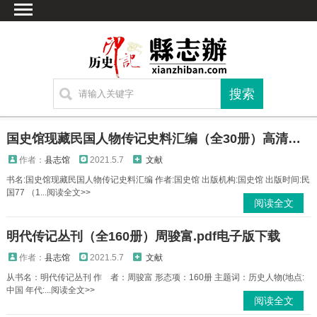
首页
文献
家谱
地图
方志
国史馆现藏民国人物传记史料汇编（全30册）高清电子版
古籍
作者：
县志馆
2021.5.7
文献
考古
书名:国史馆现藏民国人物传记史料汇编 作者:国史馆 出版机构:国史馆 出版时间:民
国77 （1...阅读全文>>
繁体字转换
阅读全文
联系方式
明代传记丛刊（全160册）周骏富.pdf电子版下载
作者：
县志馆
2021.5.7
文献
从书名：明代传记丛刊 作 者：周骏富 形态项：160册 主题词：历史人物(地点:
中国 年代:...阅读全文>>
阅读全文