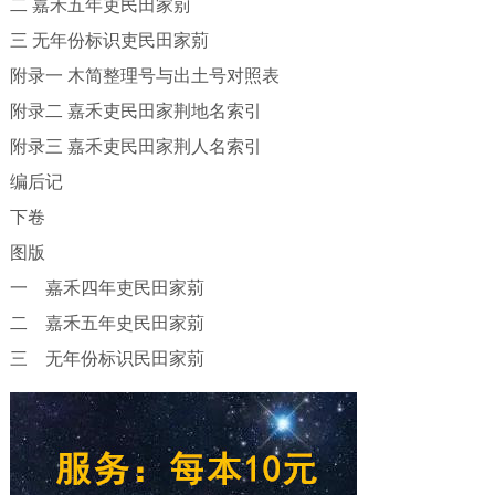
二 嘉禾五年吏民田家莂
三 无年份标识吏民田家莂
附录一 木简整理号与出土号对照表
附录二 嘉禾吏民田家荆地名索引
附录三 嘉禾吏民田家荆人名索引
编后记
下卷
图版
一 嘉禾四年吏民田家莂
二 嘉禾五年史民田家莂
三 无年份标识民田家莂