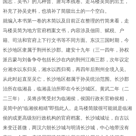
国志．吴书》的几种晋、唐写本残卷。走马楼吴简的出土，
补充了孙吴史料，也填补了简牍出土的一个空白。
就编入本书第一卷的木简以及目前正在整理的竹简来看，走
马楼吴简为地方官府档案文书，内容涉及佃田、赋税、户
籍、司法和官府上下行文书等不同方面。东汉三国时期，今
长沙地区隶属于荆州长沙郡。建安十九年（三一四年，孙权
派吕蒙与刘备争夺包括长沙在内的荆州江南三郡，次年议定
分湘水以东归吴，湘水以西归蜀，再四年后荆州全境入吴。
从此时起直至吴亡，长沙地区都属于孙吴统治范围。长沙郡
治所在临湘县，临湘县治所即在今长沙城区。黄武二年（二
二三年），吴将步骘受封为临湘侯，侯国行政长官称侯相，
吴简中的“临湘侯相靖”即指此人。走马楼简牍很可能就是临湘
侯的或更高级别行政机构的官府档案。长沙城城址，自古以
来变迁甚微，两汉六朝长沙城与明清长沙城，中心地带没有