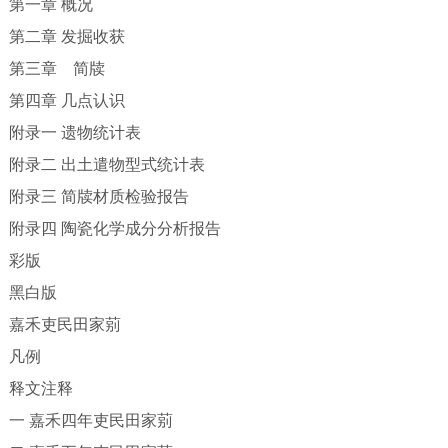
第一章 概况
第二章 发掘收获
第三章 简牍
第四章 几点认识
附录一 遗物统计表
附录二 出土遣物型式统计表
附录三 简牍材质检验报告
附录四 陶瓷化学成分分析报告
彩版
黑白版
嘉禾吏民田家莂
凡例
释文注释
一 嘉禾四年吏民田家莂