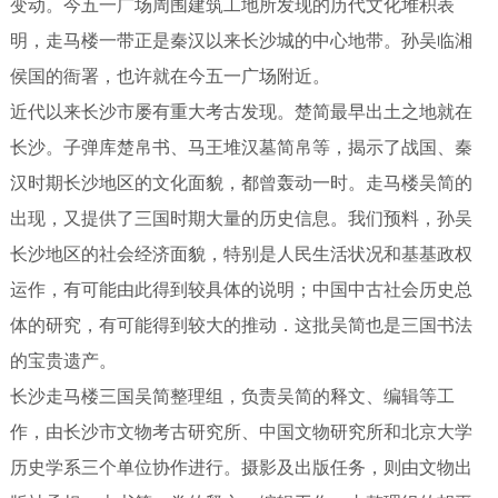
变动。今五一广场周围建筑工地所发现的历代文化堆积表
明，走马楼一带正是秦汉以来长沙城的中心地带。孙吴临湘
侯国的衙署，也许就在今五一广场附近。
近代以来长沙市屡有重大考古发现。楚简最早出土之地就在
长沙。子弹库楚帛书、马王堆汉墓简帛等，揭示了战国、秦
汉时期长沙地区的文化面貌，都曾轰动一时。走马楼吴简的
出现，又提供了三国时期大量的历史信息。我们预料，孙吴
长沙地区的社会经济面貌，特别是人民生活状况和基基政权
运作，有可能由此得到较具体的说明；中国中古社会历史总
体的研究，有可能得到较大的推动．这批吴简也是三国书法
的宝贵遗产。
长沙走马楼三国吴简整理组，负责吴简的释文、编辑等工
作，由长沙市文物考古研究所、中国文物研究所和北京大学
历史学系三个单位协作进行。摄影及出版任务，则由文物出