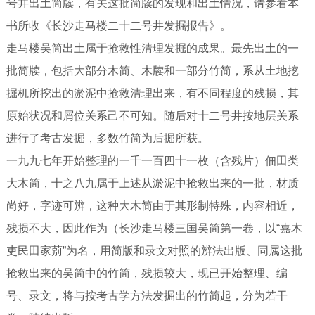
号井出土简牍，有关这批简牍的发现和出土情况，请参看本
书所收《长沙走马楼二十二号井发掘报告》。
走马楼吴简出土属于抢救性清理发掘的成果。最先出土的一
批简牍，包括大部分木简、木牍和一部分竹简，系从土地挖
掘机所挖出的淤泥中抢救清理出来，有不同程度的残损，其
原始状况和屑位关系己不可知。随后对十二号井按地层关系
进行了考古发掘，多数竹简为后掘所获。
一九九七年开始整理的一千一百四十一枚（含残片）佃田类
大木简，十之八九属于上述从淤泥中抢救出来的一批，材质
尚好，字迹可辨，这种大木简由于其形制特殊，内容相近，
残损不大，因此作为（长沙走马楼三国吴简第一卷，以“嘉木
吏民田家莂”为名，用简版和录文对照的辨法出版、同属这批
抢救出来的吴简中的竹简，残损较大，现已开始整理、编
号、录文，将与按考古学方法发掘出的竹简起，分为若干