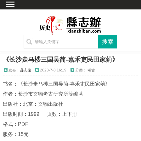
首页
文献
家谱
地图
方志
《长沙走马楼三国吴简-嘉禾吏民田家莂》
古籍
发布：
县志馆
2023-7-8 16:19
分类：
考古
考古
书名：《
长沙走马楼三国吴简-嘉禾吏民田家莂
》
繁体字转换
作者：长沙市文物考古研究所等编著
联系方式
出版社：北京：文物出版社
出版时间：1999 页数：上下册
格式：PDF
服务：15元