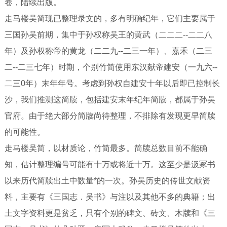
卷，陆续出版。
走马楼吴简现已整理录文的，多有明确纪年，它们主要属于
三国孙吴前期，集中于孙权称吴王的黄武（二二二--二二八
年）及孙权称帝的黄龙（二二九--二三一年）、嘉禾（二三
二--二三七年）时期，个别竹简使用东汉献帝建安（一九六--
二三0年）末年年号。考虑到孙权自建安十年以后即已控制长
沙，我们推测这简牍，包括建安末年纪年简牍，都属于孙吴
官府。由于绝大部分简牍尚待整理，不排除有发现更早简牍
的可能性。
走马楼吴简，以材质论，竹简最多。简牍总数目前不能确
知，估计整理编号可能有十万或将近十万。这至少是汲冢书
以来历代简牍出土中数量*的一次。孙吴历史的传世文献资
料，主要有《三国志．吴书》与注以及其他不多的典籍；出
土文字资料更是贫乏，只有个别的碑文、砖文、木牍和《三