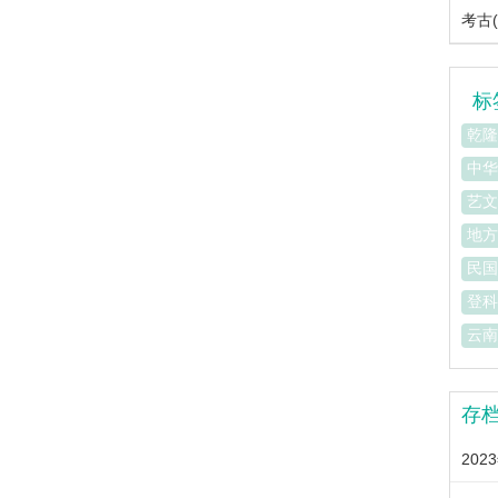
考古(
标
乾隆
中华
艺文
地方
民国
登科
云南
存
202