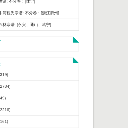
世谱: 不分卷：[休宁]
中河程氏宗谱: 不分卷：[浙江衢州]
五林宗谱: [永兴、通山、武宁]
历
类
319)
2784)
49)
2216)
161)