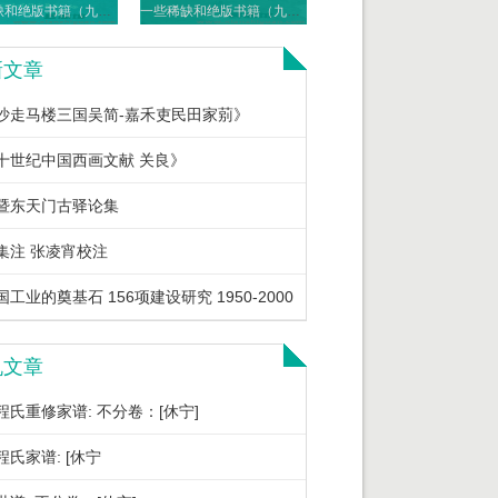
一些稀缺和绝版书籍（九十一）PDF电子版
一些稀缺和绝版书籍（九十）PDF电子版
新文章
沙走马楼三国吴简-嘉禾吏民田家莂》
十世纪中国西画文献 关良》
暨东天门古驿论集
集注 张凌宵校注
工业的奠基石 156项建设研究 1950-2000
机文章
程氏重修家谱: 不分卷：[休宁]
程氏家谱: [休宁