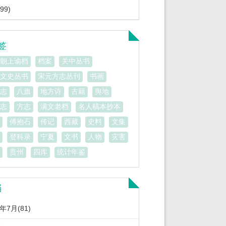
99)
签
朝上谕档
档案
关中丛书
文史丛书
宋元方志丛刊
书画
志
八旗
地方诗
古籍
舆地
志
方志
满文老档
名人稿本抄本
傅抱石
传记
西藏
史料
文集
登科录
宁夏
文书
人物
灾害
贵州
四库
统计年鉴
档
3年7月(81)