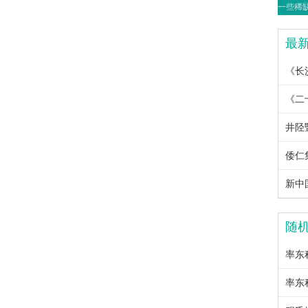
最
《长
《二
井陉
倭仁
新中国
随
率东
率东