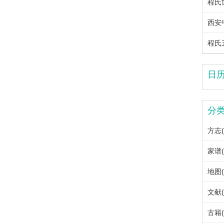
程氏
西安
程氏
日
分
方志(
家谱(
地图(
文献(
古籍(