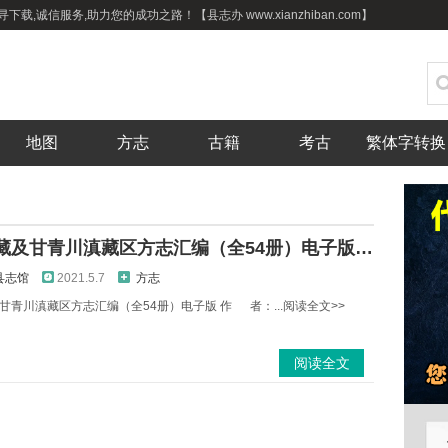
载,诚信服务,助力您的成功之路！【县志办 www.xianzhiban.com】
地图
方志
古籍
考古
繁体字转换
中国西藏及甘青川滇藏区方志汇编（全54册）电子版下载
县志馆
2021.5.7
方志
甘青川滇藏区方志汇编（全54册）电子版 作 者：...阅读全文>>
阅读全文