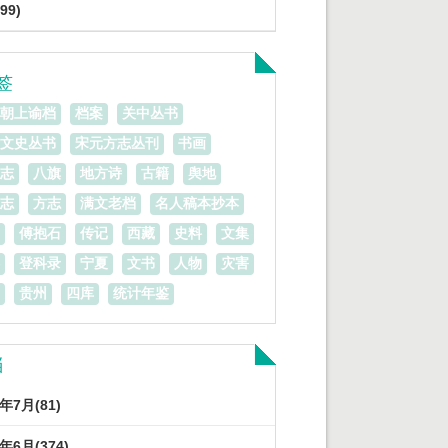
99)
签
朝上谕档
档案
关中丛书
文史丛书
宋元方志丛刊
书画
志
八旗
地方诗
古籍
舆地
志
方志
满文老档
名人稿本抄本
傅抱石
传记
西藏
史料
文集
登科录
宁夏
文书
人物
灾害
贵州
四库
统计年鉴
档
3年7月(81)
3年6月(374)