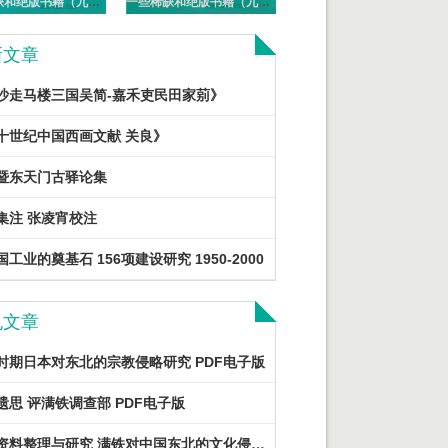
一些稀缺和绝版书籍（九十一）PDF电子版
一些稀缺和绝版书籍（九十）PDF电子版
新文章
沙走马楼三国吴简-嘉禾吏民田家莂》
十世纪中国西画文献 关良》
暨东天门古驿论集
集注 张凌宵校注
工业的奠基石 156项建设研究 1950-2000
机文章
时期日本对东北的宗教侵略研究 PDF电子版
遗思 评满铁调查部 PDF电子版
满铁资料整理与研究 满铁对中国东北的文化侵略 PDF电子版