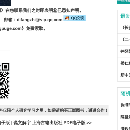
明》
在您联系我们之时即表明您已悉知声明。
最
箱：difangzhi@vip.qq.com
《长
puge.com》
免费索取。
。
《二
井陉
倭仁
新中国
随
伪满
资料仅限个人研究学习之用，如需请购买正版图书，谢谢合作！
隔世
电子版
|
说文解字 上海古籍出版社 PDF电子版
>>