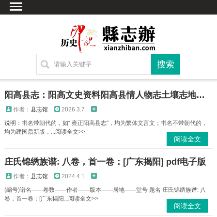
首页
文献
家谱
地图
方志
阳高县志：阳高文史资料阳高县情人物志土壤志地名录电力工业志政法志地理志等PDF电子版下载
古籍
作者：
县志馆
2026.3.7
考古
说明：书名带朝代的，如“ 雍正阳高县志”，均为繁体文言文；书名不带朝代的，
均为建国后新版，...阅读全文>>
繁体字转换
阅读全文
联系方式
庄氏锦绣族谱: 八卷，首一卷：[广东揭阳] pdf电子版
作者：
县志馆
2024.4.1
(编号)谱名——卷数——作者——版本——居地——堂号 题名 庄氏锦绣族谱: 八
卷，首一卷：[广东揭阳...阅读全文>>
阅读全文