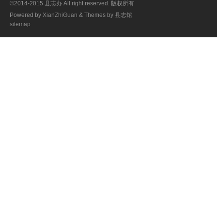
©2014-2015 县志办 All right reserved. 版权所有
Powered by
XianZhiGuan
& Themes by
县志馆
sitemap