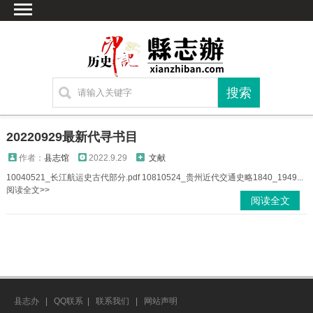
首页
文献
家谱
地图
方志
20220929最新代寻书目
古籍
作者：
县志馆
2022.9.29
文献
考古
10040521_长江航运史古代部分.pdf 10810524_贵州近代交通史略1840_1949...
阅读全文>>
繁体字转换
阅读全文
联系方式
县志办
|
QQ联系
|
联系我们
|
网站声明