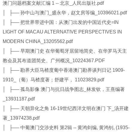
澳门问题档案文献汇编 1 -- 北京_人民出版社.pdf
│ ├── 孙中山与澳门_盛永华，赵文房等编_10396021.pdf
│ ├── 把世界带进中国：从澳门出发的中国近代史=IN
LIGHT OF MACAU ALTERNATIVE PERSPECTIVES IN
MODERN CHINA_13205562.pdf
│ ├── 早期澳门史 在华葡萄牙居留地简史、在华罗马天主
教会及其布道团简史、广州概况_10224367.PDF
│ ├── 勘界大臣马楂度葡中香港澳门勘界谈判日记 1909-
1910_（葡）马楂度著；舒建平， 11023829.pdf
│ ├── 孤岛影像 澳门与抗日战争图志_林发钦，王熹编著
_13931187.pdf
│ ├── 天朝异化之角 16-19世纪西洋文明在澳门 下_汤开建
著_13974238.pdf
│ ├── 中葡澳门交涉史料 第2辑 -- 黄鸿剑编, 黄鸿钊, (1935-