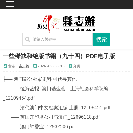
首页
文献
家谱
地图
方志
一些稀缺和绝版书籍（九十四）PDF电子版
古籍
发布：
县志馆
2026-4-22 22:16
分类：
考古
├── 澳门部分档案史料 可代寻其他
繁体字转换
│ ├── 镜海丛报_澳门基金会，上海社会科学院编
联系方式
_12109454.pdf
│ ├── 清代澳门中文档案汇编 上册_12109455.pdf
│ ├── 英国东印度公司与澳门_12696118.pdf
│ ├── 澳门神香业_12932506.pdf