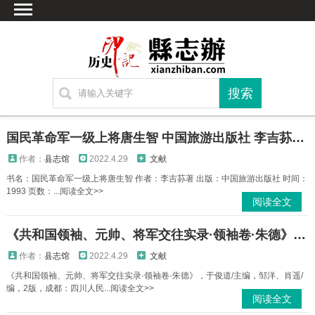
首页
文献
家谱
地图
方志
国民革命军一级上将唐生智 中国旅游出版社 李吉荪著 1993 PDF下载
古籍
作者：
县志馆
2022.4.29
文献
考古
书名：国民革命军一级上将唐生智 作者：李吉荪著 出版：中国旅游出版社 时间：
1993 页数：...阅读全文>>
繁体字转换
阅读全文
联系方式
《共和国领袖、元帅、将军交往实录·领袖卷·朱德》 PDF下载
作者：
县志馆
2022.4.29
文献
《共和国领袖、元帅、将军交往实录·领袖卷·朱德》，于俊道/主编，邹洋、肖遥/
编，2版，成都：四川人民...阅读全文>>
阅读全文