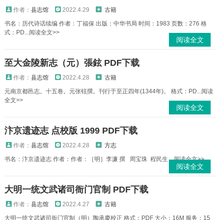
作者：
县志馆
2022.4.29
古籍
书名：历代诗话续编 作者：丁福保 出版：中华书局 时间：1983 页数：276 格
式：PD...阅读全文>>
阅读全文
至大金陵新志（元）張鉉 PDF下载
作者：
县志馆
2022.4.28
古籍
元南京都邑志。十五卷。元张铉撰。刊行于至正四年(1344年)。 格式：PD...阅读
全文>>
阅读全文
汴京遗迹志 点校版 1999 PDF下载
作者：
县志馆
2022.4.28
方志
书名：汴京遗迹志 作者：作者：［明］李濂 撰 周宝珠 程民生 ...阅读全文>>
阅读全文
大明一统文武诸司衙门官制 PDF下载
作者：
县志馆
2022.4.27
古籍
大明一统文武诸司衙门官制（明）陶承慶校正 格式：PDF 大小：16M 服务：15