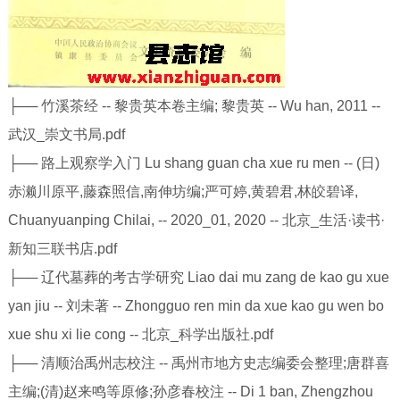
├── 竹溪茶经 -- 黎贵英本卷主编; 黎贵英 -- Wu han, 2011 --
武汉_崇文书局.pdf
├── 路上观察学入门 Lu shang guan cha xue ru men -- (日)
赤濑川原平,藤森照信,南伸坊编;严可婷,黄碧君,林皎碧译,
Chuanyuanping Chilai, -- 2020_01, 2020 -- 北京_生活·读书·
新知三联书店.pdf
├── 辽代墓葬的考古学研究 Liao dai mu zang de kao gu xue
yan jiu -- 刘未著 -- Zhongguo ren min da xue kao gu wen bo
xue shu xi lie cong -- 北京_科学出版社.pdf
├── 清顺治禹州志校注 -- 禹州市地方史志编委会整理;唐群喜
主编;(清)赵来鸣等原修;孙彦春校注 -- Di 1 ban, Zhengzhou