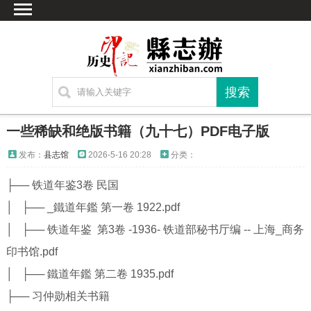
首页
文献
家谱
地图
方志
一些稀缺和绝版书籍（九十七）PDF电子版
古籍
发布：
县志馆
2026-5-16 20:28
分类：
考古
├── 铁道年鉴3卷 民国
繁体字转换
│ ├── _鐵道年鑑 第一卷 1922.pdf
联系方式
│ ├── 铁道年鉴 第3卷 -1936- 铁道部秘书厅编 -- 上海_商务
印书馆.pdf
│ ├── 鐵道年鑑 第二卷 1935.pdf
├── 习仲勋相关书籍