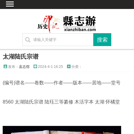
首页
文献
家谱
地图
方志
太湖陆氏宗谱
古籍
发布：
县志馆
2024-4-1 16:25
分类：
考古
(编号)谱名——卷数——作者——版本——居地——堂号
繁体字转换
联系方式
8560 太湖陆氏宗谱 陆珏三等纂修 木活字本 太湖 怀橘堂