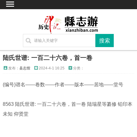
首页
文献
家谱
地图
方志
陆氏世谱: 一百二十六卷，首一卷
古籍
发布：
县志馆
2024-4-1 16:25
分类：
考古
(编号)谱名——卷数——作者——版本——居地——堂号
繁体字转换
联系方式
8563 陆氏世谱: 一百二十六卷，首一卷 陆瑞星等纂修 铅印本
未知 仰贤堂