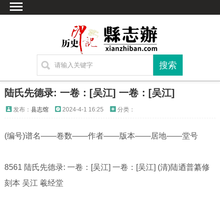
首页
文献
家谱
地图
方志
陆氏先德录: 一卷：[吴江] 一卷：[吴江]
古籍
发布：
县志馆
2024-4-1 16:25
分类：
考古
(编号)谱名——卷数——作者——版本——居地——堂号
繁体字转换
联系方式
8561 陆氏先德录: 一卷：[吴江] 一卷：[吴江] (清)陆迺普纂修
刻本 吴江 羲经堂