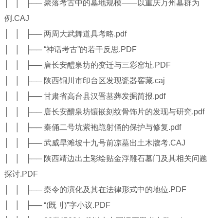
│ │ ├── 聚落考古中的墓地规模——以重庆万州墓群为
例.CAJ
│ │ ├── 两周大武舞道具考略.pdf
│ │ ├── “神话考古”的若干反思.PDF
│ │ ├── 唐长安醴泉坊的变迁与三彩窑址.PDF
│ │ ├── 陕西铜川市印台区发现瓷器窖藏.caj
│ │ ├── 甘肃省高台县汉晋墓葬发掘简报.pdf
│ │ ├── 唐长安醴泉坊镶嵌刻纹骨饰片的发现与研究.pdf
│ │ ├── 秦俑二号坑紫袍跪射俑的保护与修复.pdf
│ │ ├── 武威旱滩坡十九号前凉墓出土木牍考.CAJ
│ │ ├── 陕西靖边出土彩绘贴金浮雕石墓门及其相关问题
探讨.PDF
│ │ ├── 秦令的演化及其在法律形式中的地位.PDF
│ │ ├── “(既刂)”字小议.PDF