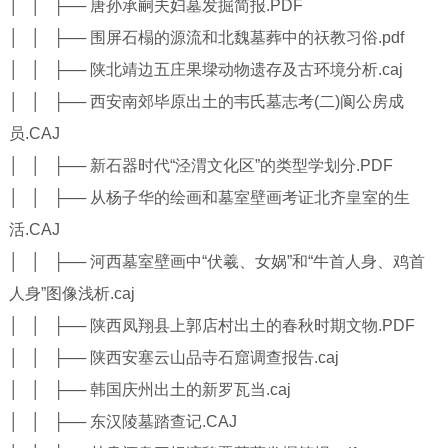
│ │ ├── 唐孙承嗣夫妇墓发掘简报.PDF
│ │ ├── 围屏石榻的源流和北魏墓葬中的祆教习俗.pdf
│ │ ├── 陕北靖边五庄果墚动物遗存及古环境分析.caj
│ │ ├── 西安南郊毕原出土的韦氏墓志考(二)阆公房成
员.CAJ
│ │ ├── 新石器时代“泾渭文化区”的类型学划分.PDF
│ │ ├── 从杨子华的绘画和墓室壁画考证北齐皇室的生
活.CAJ
│ │ ├── 河西墓室壁画中“伏羲、女娲”和“牛首人身、鸡首
人身”图像浅析.caj
│ │ ├── 陕西凤翔县上郭店村出土的春秋时期文物.PDF
│ │ ├── 陕西安塞云山品寺石窟调查报告.caj
│ │ ├── 韩国庆州出土的新罗瓦当.caj
│ │ ├── 东汉陵墓踏查记.CAJ