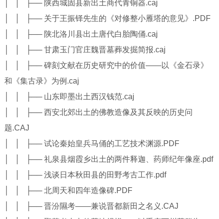
│ │ ├── 陕西城固县新出土商代青铜器.caj
│ │ ├── 关于王振铎先生的《对修整小雁塔的意见》.PDF
│ │ ├── 陕北洛川县出土唐代白胎陶俑.caj
│ │ ├── 甘肃玉门官庄魏晋墓葬发掘简报.caj
│ │ ├── 碑刻文献在历史研究中的价值——以《金石录》
和《集古录》为例.caj
│ │ ├── 山东即墨出土西汉钱范.caj
│ │ ├── 西安北郊出土的佛教造像及其反映的历史问
题.CAJ
│ │ ├── 试论秦始皇兵马俑的工艺技术渊源.PDF
│ │ ├── 礼泉县烟霞乡出土的两件释迦、药师纪年像座.pdf
│ │ ├── 浅谈日本秋田县的田野考古工作.pdf
│ │ ├── 北周天和四年造像碑.PDF
│ │ ├── 晋汾隰考——兼说晋都新田之名义.CAJ