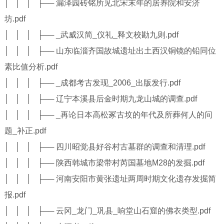
│ │ │ ├── 漏泽园砖铭所见北宋末年的居养院和安济
坊.pdf
│ │ │ ├── _武威汉简_仪礼_释文校勘九则.pdf
│ │ │ ├── 山东临淄齐国故城遗址出土西汉铜镜的铅同位
素比值分析.pdf
│ │ │ ├── _成都考古发现_2006_出版发行.pdf
│ │ │ ├── 辽宁本溪县后金时期九龙山城的调查.pdf
│ │ │ ├── _再论日本高松冢古坟的年代及所葬何人的问
题_补正.pdf
│ │ │ ├── 四川昭觉县好谷村古墓群的调查和清理.pdf
│ │ │ ├── 陕西韩城市梁带村芮国墓地M28的发掘.pdf
│ │ │ ├── 河南安阳市黄张遗址两周时期文化遗存发掘简
报.pdf
│ │ │ ├── 云冈_龙门_巩县_响堂山石窟的佛衣类型.pdf