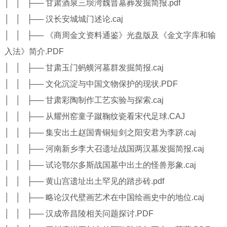
│ │ ├── 甘肃酒泉三坝湾魏晋墓葬发掘简报.pdf
│ │ ├── 汉长安城城门述论.caj
│ │ ├── 《商周金文资料通鉴》光盘版及《金文字库和输
入法》简介.PDF
│ │ ├── 甘肃玉门蚂蟥河墓群发掘简报.caj
│ │ ├── 文化沉淀与中国文物保护的现状.PDF
│ │ ├── 甘肃彩陶制作工艺实验与探索.caj
│ │ ├── 从耀州窑童子蹴鞠纹瓷看宋代足球.CAJ
│ │ ├── 集安出土赵国青铜短剑之阳安君为李跻.caj
│ │ ├── 河南新乡李大召遗址战国两汉墓发掘简报.caj
│ │ ├── 试论鄂尔多斯战国墓中出土的怪兽形象.caj
│ │ ├── 黄山宫遗址出土罕见的踏步砖.pdf
│ │ ├── 略论汉代壁画艺术在中国绘画史中的地位.caj
│ │ ├── 汉成帝昌陵相关问题探讨.PDF