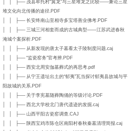
│ │ ├── 茂县牟托村“翼龙”与三星堆龙之比较——兼论三星
堆文化向北传播的途径.PDF
│ │ ├── 长安终南山至相寺多宝塔善业佛考.PDF
│ │ ├── 三城三河相套而成的古城典型——江苏武进春秋
淹城个案探析.PDF
│ │ ├── 从新发现的唐太子墓看太子陵制度问题.caj
│ │ ├── “监瓷窑务”官考辨.PDF
│ │ ├── 西安北周安伽墓葬式的再思考.pdf
│ │ ├── 从宁王遗址出土的“郁夷”瓦当探讨郁夷县故城与平
阳故城的关系.PDF
│ │ ├── 关于李宪墓随葬陶俑的等级讨论.PDF
│ │ ├── 西北大学校北门唐代遗迹的发掘.caj
│ │ ├── 山西平阳古瓷窑调查.CAJ
│ │ ├── 陕西宝鸡市陈仓区南阳村春秋秦墓清理简报.caj