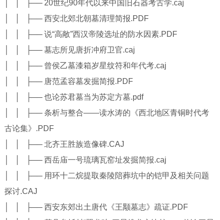
│ │ ├── 20世纪90年代以来中国旧石器考古学.caj
│ │ ├── 西安北郊北朝墓清理简报.PDF
│ │ ├── 说“高敞”西汉帝陵选址的防水因素.PDF
│ │ ├── 墓志所见唐折冲府卫官.caj
│ │ ├── 曾侯乙墓漆箱岁星纹符和年代考.caj
│ │ ├── 唐范孟容墓发掘简报.PDF
│ │ ├── 也论苏君墓当为苏定方墓.pdf
│ │ ├── 条析与整合——读水涛的《西北地区青铜时代考
古论集》.PDF
│ │ ├── 北齐王胜族造像碑.CAJ
│ │ ├── 西岳庙一号琉璃瓦窑址发掘简报.caj
│ │ ├── 用环十二烷提取秦陵陪葬坑中的铠甲及相关问题
探讨.CAJ
│ │ ├── 西安东郊出土唐代《王颙墓志》疏证.PDF