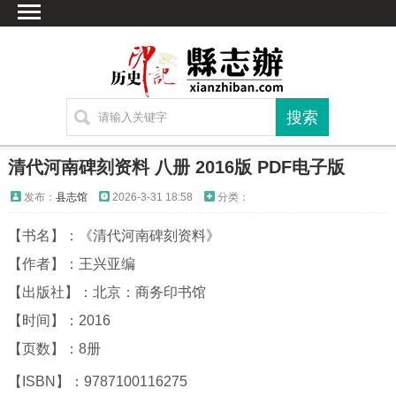
首页
文献
家谱
地图
方志
清代河南碑刻资料 八册 2016版 PDF电子版
古籍
发布：
县志馆
2026-3-31 18:58
分类：
考古
【书名】：《清代河南碑刻资料》
繁体字转换
【作者】：王兴亚编
联系方式
【出版社】：北京：商务印书馆
【时间】：2016
【页数】：8册
【ISBN】：9787100116275