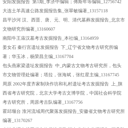
安阳发掘报告 第1期_李济中编辑；傅斯年等编辑_12756742
大连土羊高速公路发掘报告集_张翠敏编著_13157118
昌平沙河 汉、西晋、唐、元、明、清代墓葬发掘报告_北京市
文物研究所编著_13160607
南阳牛王庙汉墓考古发掘报告_本社编_13164959
姜女石 秦行宫遗址发掘报告 下_辽宁省文物考古研究所编
著；华玉冰，杨荣昌主编_13167704
包头燕家梁遗址发掘报告 中_内蒙古文物考古研究所，包头
市文物管理处编著；塔拉，张海斌，张红星主编_13167745
周原 2002年度齐家制玦作坊和礼村遗址考古发掘报告 上_陕
西省考古研究院，北京大学考古文博学院，中国社会科学院
考古研究所，周原考古队编著_13167756
霍邱堰台 淮河流域周代聚落发掘报告_安徽省文物考古研究所
编著_13170267