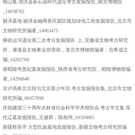
顺山集 泗洪县新石器时代遗址考古发掘报告_南京博物院
_14038762
丽泽墓地 丽泽金融商务区园区规划绿地工程发掘报告_北京市
文物研究所编著_14063475
柳孜运河遗址第二次考古发掘报告 上_安徽省文物考古研究
所，濉溪县文物事业管理局，淮北市博物馆编著；宫希成主
编_14282760
唐昭陵韦贵妃墓发掘报告_陕西省考古研究院，昭陵博物馆编
著_14296840
京沪高铁北京段与北京新少年宫 考古发掘报告集_北京市文物
研究所编_96057898
庆祝建国三十周年吉林省社会科学学术报告会 考古学文集 库
伦辽墓发掘报告_王健群，陈相伟_10320065
新疆察吾乎 大型氏族墓地发掘报告_新疆文物考古研究所编