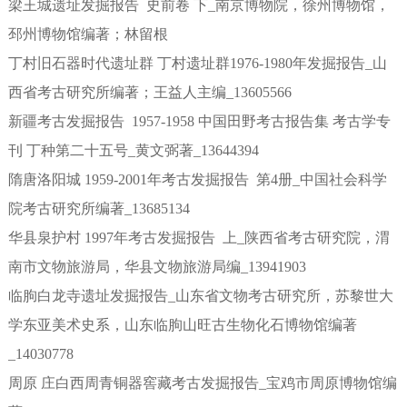
梁王城遗址发掘报告 史前卷 下_南京博物院，徐州博物馆，
邳州博物馆编著；林留根
丁村旧石器时代遗址群 丁村遗址群1976-1980年发掘报告_山
西省考古研究所编著；王益人主编_13605566
新疆考古发掘报告 1957-1958 中国田野考古报告集 考古学专
刊 丁种第二十五号_黄文弼著_13644394
隋唐洛阳城 1959-2001年考古发掘报告 第4册_中国社会科学
院考古研究所编著_13685134
华县泉护村 1997年考古发掘报告 上_陕西省考古研究院，渭
南市文物旅游局，华县文物旅游局编_13941903
临朐白龙寺遗址发掘报告_山东省文物考古研究所，苏黎世大
学东亚美术史系，山东临朐山旺古生物化石博物馆编著
_14030778
周原 庄白西周青铜器窖藏考古发掘报告_宝鸡市周原博物馆编