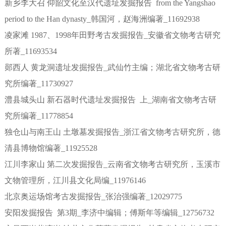
新乡李大召 仰韶文化至汉代遗址发掘报告 from the Yangshao
period to the Han dynasty_韩国河，赵海洲编著_11692938
凌家滩 1987、1998年田野考古发掘报告_安徽省文物考古研究
所著_11693534
郧西人 黄龙洞遗址发掘报告_武仙竹主编；湖北省文物考古研
究所编著_11730927
澧县城头山 新石器时代遗址发掘报告 上_湖南省文物考古研
究所编著_11778854
独仓山与南王山 土墩墓发掘报告_浙江省文物考古研究所，德
清县博物馆编著_11925528
江川李家山 第二次发掘报告_云南省文物考古研究所，玉溪市
文物管理所，江川县文化局编_11976146
北京奥运场馆考古发掘报告_张治强编著_12029775
安阳发掘报告 第3期_李济中编辑；傅斯年等编辑_12756732