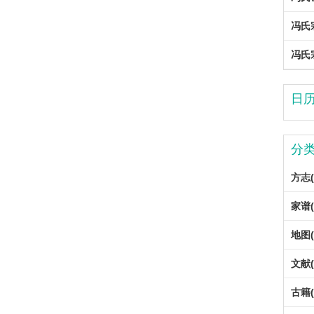
冯氏
冯氏
日
分
方志(
家谱(
地图(
文献(
古籍(