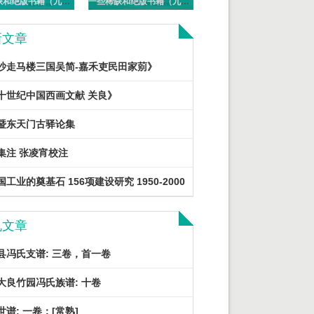
一些稀缺和绝版书籍（九十一）PDF电子版
一些稀缺和绝版书籍（九十）PDF电子版
新文章
沙走马楼三国吴简-嘉禾吏民田家莂》
十世纪中国西画文献 关良》
暨东天门古驿论集
集注 张凌宵校注
工业的奠基石 156项建设研究 1950-2000
机文章
县冯氏支谱: 三卷，首一卷
大良竹园冯氏族谱: 十卷
世谱: 一卷：[常熟]