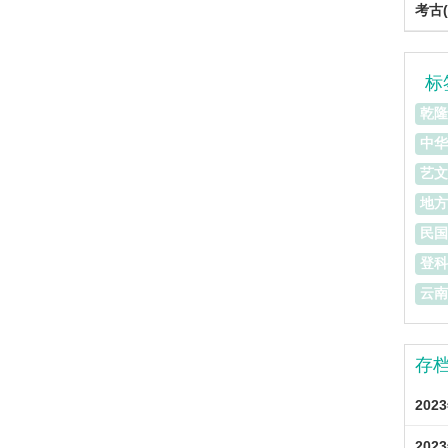
考古(
标
乾隆
中华
艺文
地方
民国
登科
云南
存
202
202