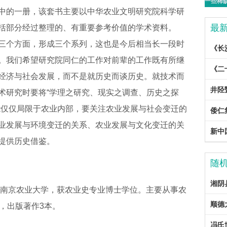
中的一册，该套书主要以中华农业文明研究院科学研
最
括部分经过整理的、有重要参考价值的学术资料。
三个方面，形成三个系列，这也是今后相当长一段时
《长
。我们希望研究院同仁的工作对前辈的工作既有所继
《二
经济与社会发展，而不是就历史而谈历史。就技术而
井陉
术研究时要将“学理之研究、现实之调查、历史之探
能仅仅局限于农业内部，要关注农业发展与社会变迁的
倭仁
业发展与环境变迁的关系、农业发展与文化变迁的关
新中国
提供历史借鉴。
随
湘阴
于南京农业大学，获农业史专业博士学位。主要从事农
顺德
，出版著作3本。
冯氏