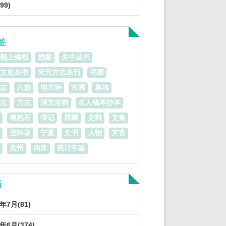
99)
签
朝上谕档
档案
关中丛书
文史丛书
宋元方志丛刊
书画
志
八旗
地方诗
古籍
舆地
志
方志
满文老档
名人稿本抄本
傅抱石
传记
西藏
史料
文集
登科录
宁夏
文书
人物
灾害
贵州
四库
统计年鉴
档
3年7月(81)
3年6月(374)