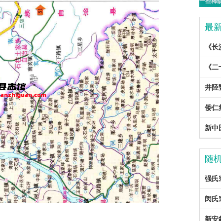
最
《长
《二
井陉
倭仁
新中国
随
强氏
闵氏
新安