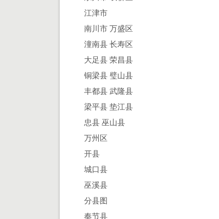
江津市
南川市 万盛区
潼南县 长寿区
大足县 荣昌县
铜梁县 璧山县
丰都县 武隆县
梁平县 垫江县
忠县 巫山县
万州区
开县
城口县
巫溪县
分县图
奉节县