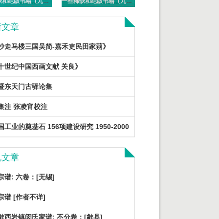
一些稀缺和绝版书籍（九十一）PDF电子版
一些稀缺和绝版书籍（九十）PDF电子版
新文章
沙走马楼三国吴简-嘉禾吏民田家莂》
十世纪中国西画文献 关良》
暨东天门古驿论集
集注 张凌宵校注
工业的奠基石 156项建设研究 1950-2000
机文章
宗谱: 六卷：[无锡]
宗谱 [作者不详]
歙西岩镇闵氏家谱: 不分卷：[歙县]