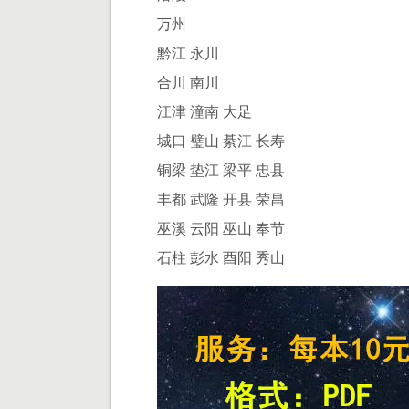
万州
黔江 永川
合川 南川
江津 潼南 大足
城口 璧山 綦江 长寿
铜梁 垫江 梁平 忠县
丰都 武隆 开县 荣昌
巫溪 云阳 巫山 奉节
石柱 彭水 酉阳 秀山