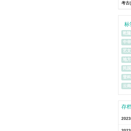
考古(
标
乾隆
中华
艺文
地方
民国
登科
云南
存
202
202