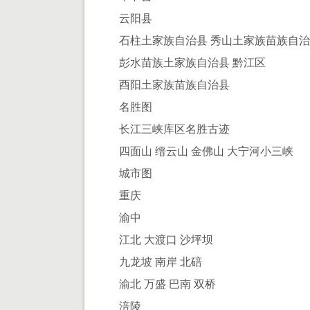
云阳县
石柱土家族自治县 秀山土家族苗族自
彭水苗族土家族自治县 黔江区
酉阳土家族苗族自治县
名胜图
长江三峡库区名胜古迹
四面山 缙云山 金佛山 大宁河小三峡
城市图
重庆
渝中
江北 大渡口 沙坪坝
九龙坡 南岸 北碚
渝北 万盛 巴南 双桥
涪陵