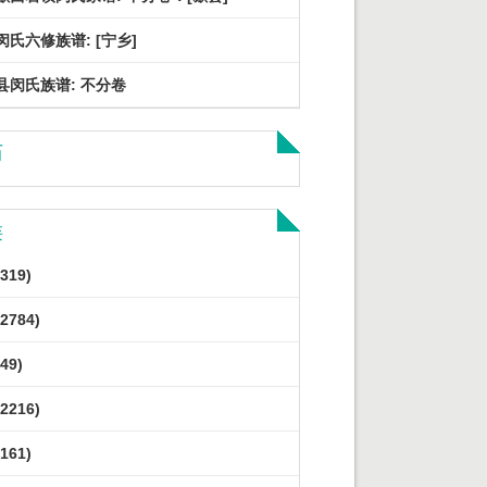
闵氏六修族谱: [宁乡]
县闵氏族谱: 不分卷
历
类
319)
2784)
49)
2216)
161)