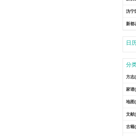
沩宁
新都
日
分
方志(
家谱(
地图(
文献(
古籍(