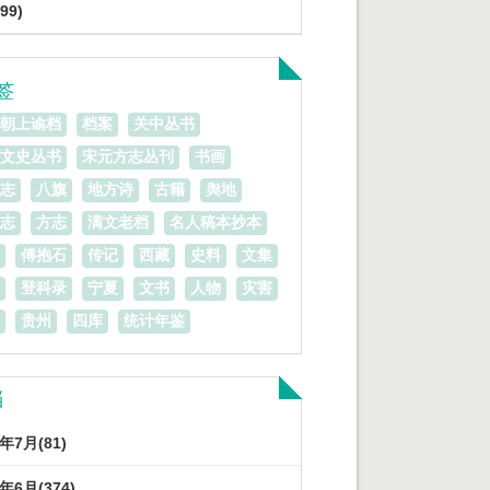
99)
签
朝上谕档
档案
关中丛书
文史丛书
宋元方志丛刊
书画
志
八旗
地方诗
古籍
舆地
志
方志
满文老档
名人稿本抄本
傅抱石
传记
西藏
史料
文集
登科录
宁夏
文书
人物
灾害
贵州
四库
统计年鉴
档
3年7月(81)
3年6月(374)