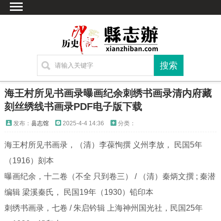
首页
文献
家谱
地图
方志
海王村所见书画录曝画纪余刺绣书画录清内府藏
古籍
刻丝绣线书画录PDF电子版下载
考古
发布：
县志馆
2025-4-4 14:36
分类：
繁体字转换
海王村所见书画录，（清）李葆恂撰 义州李放， 民国5年
联系方式
（1916）刻本
曝画纪余，十二卷（不全 只到卷三） / （清）秦炳文撰 ; 秦潜
编辑 梁溪秦氏， 民国19年（1930）铅印本
刺绣书画录，七卷 / 朱启钤辑 上海神州国光社，民国25年