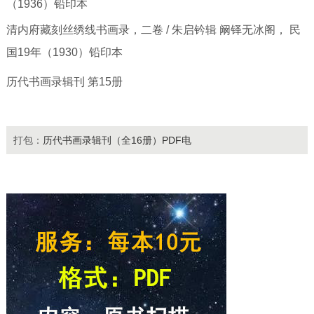
（1936）铅印本
清内府藏刻丝绣线书画录，二卷 / 朱启钤辑 阚铎无冰阁， 民
国19年（1930）铅印本
历代书画录辑刊 第15册
打包：
历代书画录辑刊（全16册）PDF电
子版下载