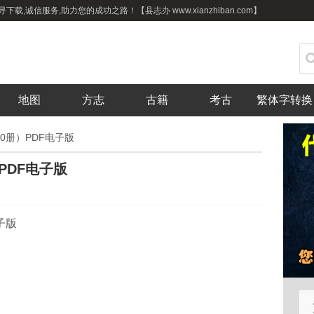
载,诚信服务,助力您的成功之路！【县志办 www.xianzhiban.com】
地图
方志
古籍
考古
繁体字转换
0册）PDF电子版
PDF电子版
子版