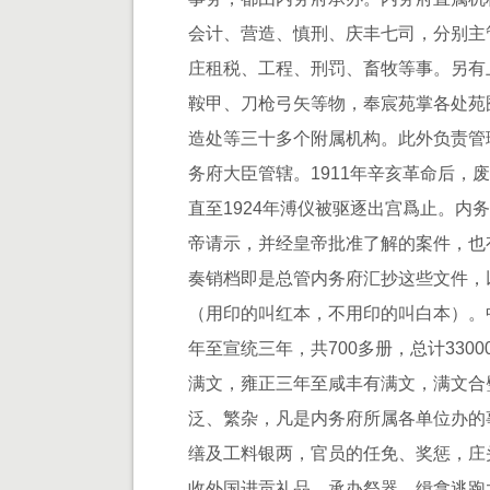
会计、营造、慎刑、庆丰七司，分别主
庄租税、工程、刑罚、畜牧等事。另有
鞍甲、刀枪弓矢等物，奉宸苑掌各处苑
造处等三十多个附属机构。此外负责管
务府大臣管辖。1911年辛亥革命后，
直至1924年溥仪被驱逐出宫爲止。内
帝请示，并经皇帝批准了解的案件，也
奏销档即是总管内务府汇抄这些文件，
（用印的叫红本，不用印的叫白本）。
年至宣统三年，共700多册，总计330
满文，雍正三年至咸丰有满文，满文合
泛、繁杂，凡是内务府所属各单位办的
缮及工料银两，官员的任免、奖惩，庄
收外国进贡礼品，承办祭器，缉拿逃跑