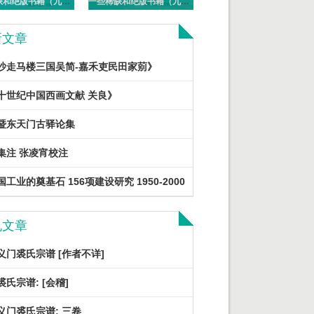
一些稀缺和绝版书籍（九十一）PDF电子版
一些稀缺和绝版书籍（九十）PDF电子版
新文章
沙走马楼三国吴简-嘉禾吏民田家莂》
十世纪中国西画文献 关良》
暨东天门古驿论集
集注 张凌宵校注
工业的奠基石 156项建设研究 1950-2000
机文章
义门裘氏宗谱 [作者不详]
氏宗谱: [会稽]
义门裘氏宗谱: 三卷