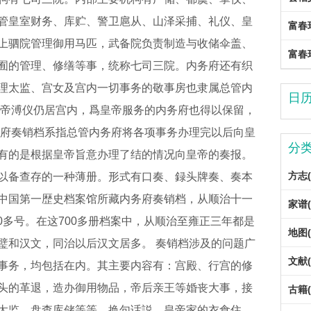
管皇室财务、库贮、警卫扈从、山泽采捕、礼仪、皇
富春
上驷院管理御用马匹，武备院负责制造与收储伞盖、
富春
囿的管理、修缮等事，统称七司三院。内务府还有织
理太监、宫女及宫内一切事务的敬事房也隶属总管内
日
废帝溥仪仍居宫内，爲皇帝服务的内务府也得以保留，
务府奏销档系指总管内务府将各项事务办理完以后向皇
分
有的是根据皇帝旨意办理了结的情况向皇帝的奏报。
方志(
以备查存的一种薄册。形式有口奏、録头牌奏、奏本
中国第一歴史档案馆所藏内务府奏销档，从顺治十一
家谱(
00多号。在这700多册档案中，从顺治至雍正三年都是
地图(
璧和汉文，同治以后汉文居多。 奏销档涉及的问题广
文献(
事务，均包括在内。其主要内容有：宫殿、行宫的修
头的革退，造办御用物品，帝后亲王等婚丧大事，接
古籍(
太监，盘查库储等等。换句话説，皇帝家的衣食住