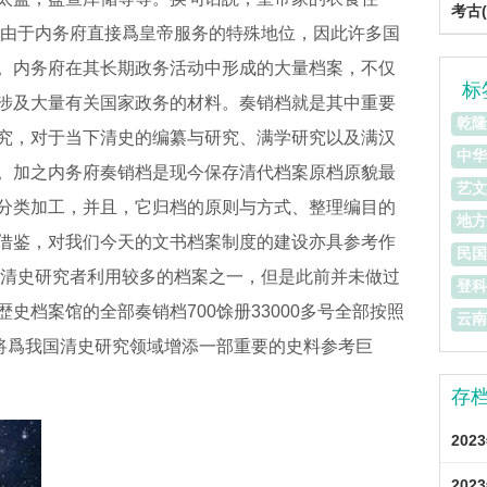
考古(
 由于内务府直接爲皇帝服务的特殊地位，因此许多国
。内务府在其长期政务活动中形成的大量档案，不仅
标
涉及大量有关国家政务的材料。奏销档就是其中重要
乾隆
究，对于当下清史的编纂与研究、满学研究以及满汉
中华
。加之内务府奏销档是现今保存清代档案原档原貌最
艺文
分类加工，并且，它归档的原则与方式、整理编目的
地方
借鉴，对我们今天的文书档案制度的建设亦具参考作
民国
是清史研究者利用较多的档案之一，但是此前并未做过
登科
史档案馆的全部奏销档700馀册33000多号全部按照
云南
必将爲我国清史研究领域增添一部重要的史料参考巨
存
202
202