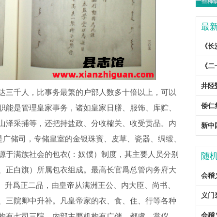
最
《长
《二
井陉
达三千人，比事务最繁的户部人数多十倍以上，可以
倭仁
职能是管理皇家事务，诸如皇家日膳、服饰、库贮、
山泽采捕等，还把持盐政、分收榷关、收受贡品。内
新中国
的是广储司，专储皇室的金银珠寳、皮草、瓷器、绸缎、
源于满族社会的包衣(：奴僕）制度，其主要人员分别
随
、正白旗）所属包衣组成。最高长官爲总管内务府大
会稽
35）升爲正二品，由皇帝从满洲王公、内大臣、尚书、
义门裘
、三院卿中升补。凡皇帝家的衣、食、住、行等各种
会稽
构有七司三院。内部主要机构有广储、都虞、掌仪、