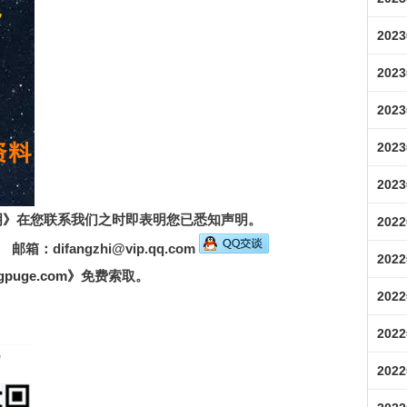
202
202
202
202
202
明》
在您联系我们之时即表明您已悉知声明。
202
箱：difangzhi@vip.qq.com
202
puge.com》
免费索取。
202
。
202
202