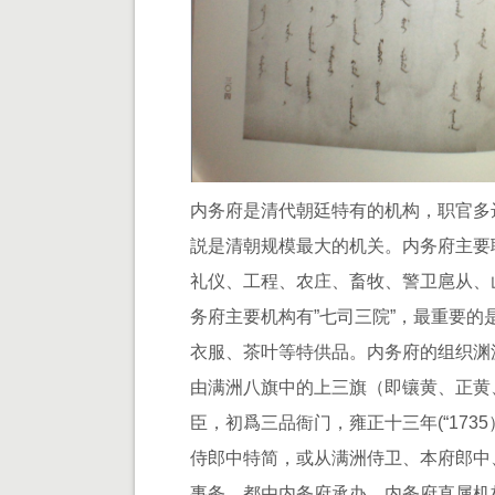
内务府是清代朝廷特有的机构，职官多
説是清朝规模最大的机关。内务府主要
礼仪、工程、农庄、畜牧、警卫扈从、
务府主要机构有”七司三院”，最重要
衣服、茶叶等特供品。内务府的组织渊
由满洲八旗中的上三旗（即镶黄、正黄
臣，初爲三品衙门，雍正十三年(“17
侍郎中特简，或从满洲侍卫、本府郎中
事务，都由内务府承办。内务府直属机