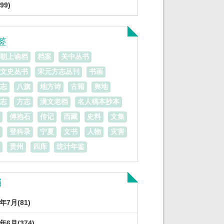
99)
签
朝上谕档
档案
关中丛书
文史丛书
宋元方志丛刊
书画
志
八旗
地方诗
古籍
舆地
志
方志
满文老档
名人稿本抄本
傅抱石
传记
西藏
史料
文集
登科录
宁夏
文书
人物
灾害
贵州
四库
统计年鉴
档
3年7月(81)
3年6月(374)