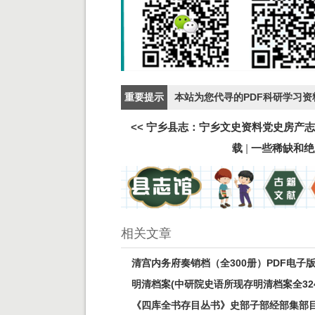
重要提示
本站为您代寻的PDF科研学习
<<
宁乡县志：宁乡文史资料党史房产志
载
|
一些稀缺和绝
相关文章
清宫内务府奏销档（全300册）PDF电子
明清档案(中研院史语所现存明清档案全32
《四库全书存目丛书》史部子部经部集部目