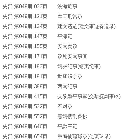
史部
第
049册-033页 洗海近事
史部
第
049册-121页 奉天刑赏录
史部
第
049册-134页 建文遗迹(建文事迹备遗录)
史部
第
049册-147页 平濠记
史部
第
049册-155页 安南奏议
史部
第
049册-171页 议处安南事宜
史部
第
049册-183页 靖彝纪事(靖夷纪事)
史部
第
049册-191页 世庙识余录
史部
第
049册-388页 西南纪事
史部
第
049册-415页 交黎剿平事畧(交黎抚剿事略)
史部
第
049册-532页 召对录
史部
第
049册-552页 嘉靖倭乱备抄
史部
第
049册-646页 平黔三记
史部
第
049册-654页 重编使琉球录(使琉球录)