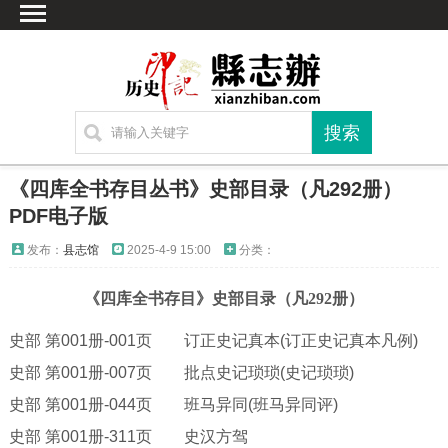
首页
文献
家谱
地图
方志
《四库全书存目丛书》史部目录（凡292册）
古籍
PDF电子版
考古
发布：
县志馆
2025-4-9 15:00
分类：
繁体字转换
《四库全书存目》史部目录（凡
292册）
联系方式
史部
第
001册-001页 订正史记真本(订正史记真本凡例)
史部
第
001册-007页 批点史记琐琐(史记琐琐)
史部
第
001册-044页 班马异同(班马异同评)
史部
第
001册-311页 史汉方驾