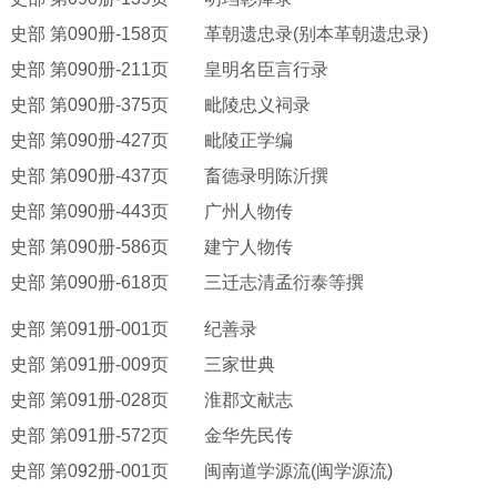
史部
第
090册-158页 革朝遗忠录(别本革朝遗忠录)
史部
第
090册-211页 皇明名臣言行录
史部
第
090册-375页 毗陵忠义祠录
史部
第
090册-427页 毗陵正学编
史部
第
090册-437页 畜德录明陈沂撰
史部
第
090册-443页 广州人物传
史部
第
090册-586页 建宁人物传
史部
第
090册-618页 三迁志清孟衍泰等撰
史部
第
091册-001页 纪善录
史部
第
091册-009页 三家世典
史部
第
091册-028页 淮郡文献志
史部
第
091册-572页 金华先民传
史部
第
092册-001页 闽南道学源流(闽学源流)