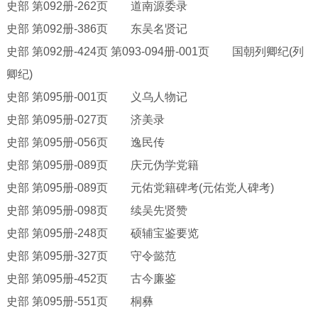
史部
第
092册-262页 道南源委录
史部
第
092册-386页 东吴名贤记
史部
第
092册-424页 第093-094册-001页 国朝列卿纪(列
卿纪)
史部
第
095册-001页 义乌人物记
史部
第
095册-027页 济美录
史部
第
095册-056页 逸民传
史部
第
095册-089页 庆元伪学党籍
史部
第
095册-089页 元佑党籍碑考(元佑党人碑考)
史部
第
095册-098页 续吴先贤赞
史部
第
095册-248页 硕辅宝鉴要览
史部
第
095册-327页 守令懿范
史部
第
095册-452页 古今廉鉴
史部
第
095册-551页 桐彝