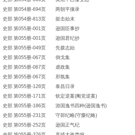
史部
第
054册-694页 两朝平攘录
史部
第
054册-813页 挺击始末
史部
第
055册-001页 逊国臣事抄
史部
第
055册-001页 逊国君纪抄
史部
第
055册-049页 先拨志始
史部
第
055册-067页 倒戈集
史部
第
055册-067页 虐政集
史部
第
055册-067页 邪氛集
史部
第
055册-128页 泰昌日录
史部
第
055册-171页 钦定逆案(阉党逆案)
史部
第
055册-186页 游国逸书四种(逊国逸书)
史部
第
055册-231页 守郧纪略(守麋纪略)
史部
第
055册-252页 逊国正气纪
史部
第
055册-376页 嘉靖大政类编