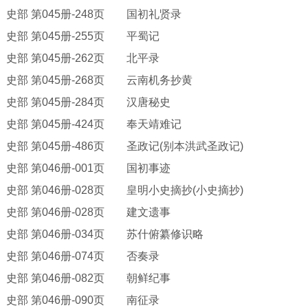
史部
第
045册-248页 国初礼贤录
史部
第
045册-255页 平蜀记
史部
第
045册-262页 北平录
史部
第
045册-268页 云南机务抄黄
史部
第
045册-284页 汉唐秘史
史部
第
045册-424页 奉天靖难记
史部
第
045册-486页 圣政记(别本洪武圣政记)
史部
第
046册-001页 国初事迹
史部
第
046册-028页 皇明小史摘抄(小史摘抄)
史部
第
046册-028页 建文遗事
史部
第
046册-034页 苏什俯纂修识略
史部
第
046册-074页 否奏录
史部
第
046册-082页 朝鲜纪事
史部
第
046册-090页 南征录