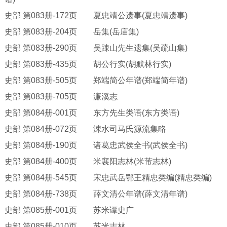
史部
第
083册-172页 夏忠靖公遗事(夏忠靖遗事)
史部
第
083册-204页 岳集(岳庙集)
史部
第
083册-290页 吴踈山先生遗集(吴疏山集)
史部
第
083册-435页 胡公行实(胡默林行实)
史部
第
083册-505页 郑端简公年谱(郑端简年谱)
史部
第
083册-705页 濂溪志
史部
第
084册-001页 东方先生类语(东方类语)
史部
第
084册-072页 涑水司马氏源流集略
史部
第
084册-190页 诸葛忠武侯全书(武侯全书)
史部
第
084册-400页 米襄阳志林(米芾志林)
史部
第
084册-545页 宋忠武岳鄂王精忠类编(精忠类编)
史部
第
084册-738页 薛文清公年谱(薛文清年谱)
史部
第
085册-001页 苏米谭史广
史部
第
085册-010页 苏米志林