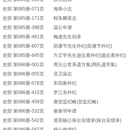
史部
第
085册-071页 海珠小志
史部
第
085册-171页 程朱阙里志
史部
第
085册-398页 温公年谱
史部
第
085册-481页 梅虚先生别录
史部
第
085册-607页 邵康节先生外纪(邵康节外纪)
史部
第
085册-645页 方正学先生逊志斋外纪(逊志斋外纪)
史部
第
086册-001页 周元公世系遗方集(周氏遗芳集)
史部
第
086册-055页 灵卫庙志
史部
第
086册-078页 宋四家外纪
史部
第
086册-415页 罗江东外纪
史部
第
086册-459页 唐贺监纪略(贺监纪略)
史部
第
086册-532页 谢皋羽年谱
史部
第
086册-542页 巡宪杨公保台实绩录(保台实绩录)
史部
第
086册-587页 杨公政绩纪