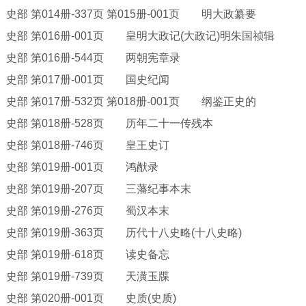
史部
第
014册-337页 第015册-001页 明大政纂要
史部
第
016册-001页 皇明大政记(大政记)明朱国祯辑
史部
第
016册-544页 两朝宪章录
史部
第
017册-001页 国史纪闻
史部
第
017册-532页 第018册-001页 纲鉴正史的
史部
第
018册-528页 历年二十一传残本
史部
第
018册-746页 皇王史订
史部
第
019册-001页 鸿猷录
史部
第
019册-207页 三藩纪事本末
史部
第
019册-276页 蜀汉本末
史部
第
019册-363页 历代十八史略(十八史略)
史部
第
019册-618页 读史备忘
史部
第
019册-739页 天潢玉牒
史部
第
020册-001页 史质(史质)