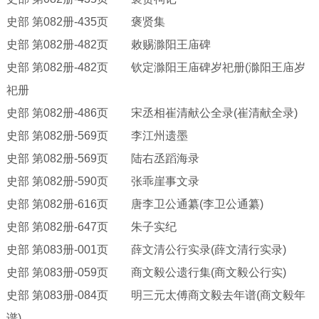
史部
第
082册-435页 褒贤集
史部
第
082册-482页 敕赐滁阳王庙碑
史部
第
082册-482页 钦定滁阳王庙碑岁祀册(滁阳王庙岁
祀册
史部
第
082册-486页 宋丞相崔清献公全录(崔清献全录)
史部
第
082册-569页 李江州遗墨
史部
第
082册-569页 陆右丞蹈海录
史部
第
082册-590页 张乖崖事文录
史部
第
082册-616页 唐李卫公通纂(李卫公通纂)
史部
第
082册-647页 朱子实纪
史部
第
083册-001页 薛文清公行实录(薛文清行实录)
史部
第
083册-059页 商文毅公遗行集(商文毅公行实)
史部
第
083册-084页 明三元太傅商文毅去年谱(商文毅年
谱)