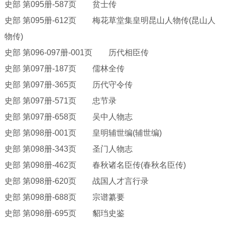
史部
第
095册-587页 贫士传
史部
第
095册-612页 梅花草堂集皇明昆山人物传(昆山人
物传)
史部
第
096-097册-001页 历代相臣传
史部
第
097册-187页 儒林全传
史部
第
097册-365页 历代守令传
史部
第
097册-571页 忠节录
史部
第
097册-658页 吴中人物志
史部
第
098册-001页 皇明辅世编(辅世编)
史部
第
098册-343页 圣门人物志
史部
第
098册-462页 春秋诸名臣传(春秋名臣传)
史部
第
098册-620页 战国人才言行录
史部
第
098册-688页 宗谱纂要
史部
第
098册-695页 貂珰史鉴