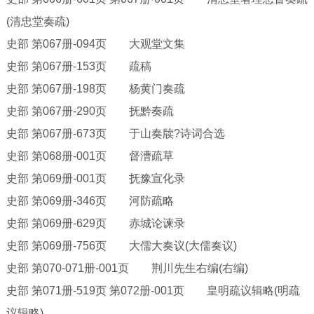
(清忠堂奏疏)
史部
第
067册-094页 大观堂文集
史部
第
067册-153页 疏稿
史部
第
067册-198页 杨黄门奏疏
史部
第
067册-290页 抚黔奏疏
史部
第
067册-673页 于山奏牍?诗词合选
史部
第
068册-001页 督漕疏草
史部
第
069册-001页 抚豫宣化录
史部
第
069册-346页 河防疏略
史部
第
069册-629页 赤城论谏录
史部
第
069册-756页 大儒大奏议(大儒奏议)
史部
第
070-071册-001页 荆川先生右编(右编)
史部
第
071册-519页 第072册-001页 皇明疏议辑略(明疏
议辑略)