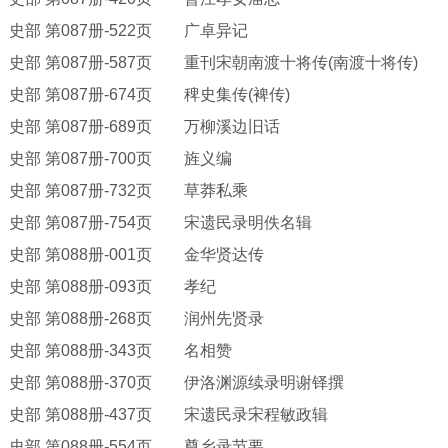
史部
第
087册-522页 广卓异记
史部
第
087册-587页 重刊宋朝南渡十将传(南渡十将传)
史部
第
087册-674页 稗史集传(裨传)
史部
第
087册-689页 万柳溪边旧话
史部
第
087册-700页 旌义编
史部
第
087册-732页 草莽私乘
史部
第
087册-754页 宋遗民录明佚名辑
史部
第
088册-001页 金华贤达传
史部
第
088册-093页 孝纪
史部
第
088册-268页 润州先贤录
史部
第
088册-343页 名相赞
史部
第
088册-370页 伊洛渊源续录明谢铎撰
史部
第
088册-437页 宋遗民录宋程敏政辑
史部
第
088册-554页 尊乡录节要