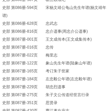
史部
第
086册-594页 宋杨文靖公龟山先生年谱(杨文靖年
谱)
史部
第
086册-628页 忠武志
史部
第
086册-816页 忠介遗事(周忠介公遗事)
史部
第
087册-001页 王文成传本(王文成集传本)
史部
第
087册-016页 忠传
史部
第
087册-022页 梅里志
史部
第
087册-122页 象山先生年谱(陆象山年谱)
史部
第
087册-165页 考订朱子世家
史部
第
087册-184页 左忠毅公年谱(左忠毅年谱)
史部
第
087册-229页 胡忠烈遗事
史部
第
087册-275页 朱子文公传道经世言行录
史部
第
087册-351页 思贤录
史部
第
087册-420页 曹江孝女庙志