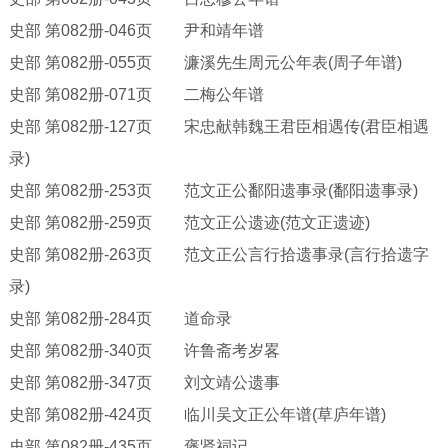
史部
第
082册-046页 尹和靖年谱
史部
第
082册-055页 濂溪先生周元公年表(周子年谱)
史部
第
082册-071页 二梅公年谱
史部
第
082册-127页 宋忠献韩魏王君臣相遇传(君臣相遇
录)
史部
第
082册-253页 范文正公鄱阳遗事录(鄱阳遗事录)
史部
第
082册-259页 范文正公遗迹(范文正遗迹)
史部
第
082册-263页 范文正公言行拾遗事录(言行拾遗字
录)
史部
第
082册-284页 道命录
史部
第
082册-340页 许鲁斋考岁畧
史部
第
082册-347页 刘文靖公遗事
史部
第
082册-424页 临川吴文正公年谱(草庐年谱)
史部
第
082册-435页 褒贤祠记