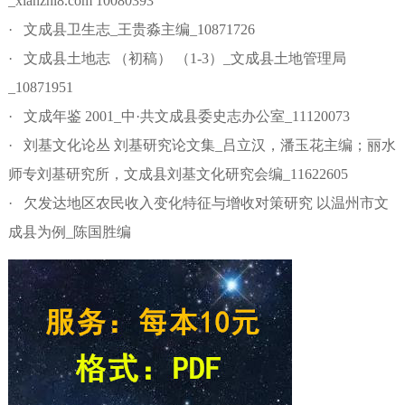
_xianzhi8.com 10080393
· 文成县卫生志_王贵淼主编_10871726
· 文成县土地志 （初稿） （1-3）_文成县土地管理局
_10871951
· 文成年鉴 2001_中·共文成县委史志办公室_11120073
· 刘基文化论丛 刘基研究论文集_吕立汉，潘玉花主编；丽水
师专刘基研究所，文成县刘基文化研究会编_11622605
· 欠发达地区农民收入变化特征与增收对策研究 以温州市文
成县为例_陈国胜编