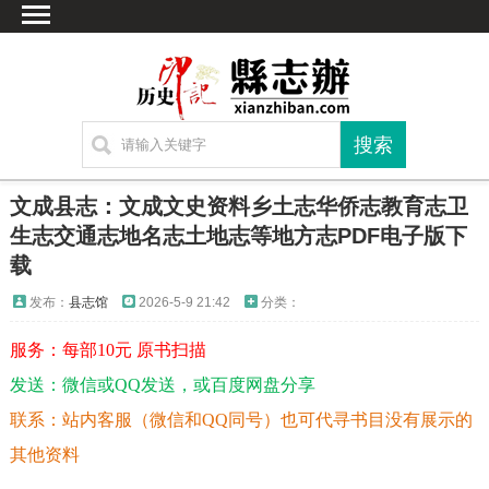
首页
文献
家谱
地图
方志
文成县志：文成文史资料乡土志华侨志教育志卫
古籍
生志交通志地名志土地志等地方志PDF电子版下
载
考古
繁体字转换
发布：
县志馆
2026-5-9 21:42
分类：
联系方式
服务：每部10元 原书扫描
发送：微信或QQ发送，或百度网盘分享
联系：站内客服（微信和QQ同号）也可代寻书目没有展示的
其他资料