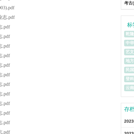
考古(
3).pdf
志.pdf
标
pdf
乾隆
pdf
中华
pdf
艺文
pdf
地方
pdf
民国
pdf
登科
pdf
云南
pdf
pdf
存
pdf
202
pdf
pdf
202