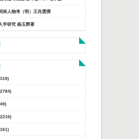
词林人物考（明）王兆雲撰
人学研究 杨玉辉著
历
类
319)
2784)
49)
2216)
161)