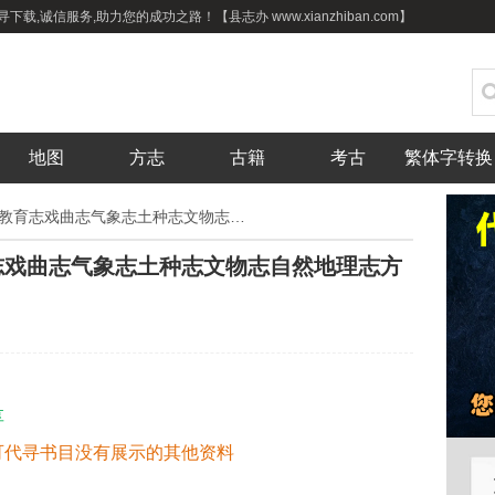
载,诚信服务,助力您的成功之路！【县志办 www.xianzhiban.com】
地图
方志
古籍
考古
繁体字转换
兰州市志：兰州文史资料教育志戏曲志气象志土种志文物志自然地理志方言志林业志等PDF电子版下载
志戏曲志气象志土种志文物志自然地理志方
享
可代寻书目没有展示的其他资料