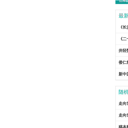
最
《长
《二
井陉
倭仁
新中国
随
走向
走向
稿本