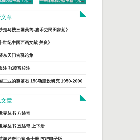
一些稀缺和绝版书籍（九十一）PDF电子版
一些稀缺和绝版书籍（九十）PDF电子版
新文章
沙走马楼三国吴简-嘉禾吏民田家莂》
十世纪中国西画文献 关良》
暨东天门古驿论集
集注 张凌宵校注
工业的奠基石 156项建设研究 1950-2000
机文章
世界丛书 八述奇
世界丛书 五述奇 上下册
航海述奇汇编 全十册 PDF电子版