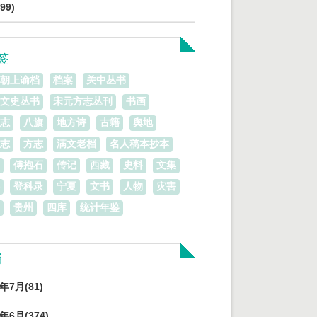
99)
签
朝上谕档
档案
关中丛书
文史丛书
宋元方志丛刊
书画
志
八旗
地方诗
古籍
舆地
志
方志
满文老档
名人稿本抄本
傅抱石
传记
西藏
史料
文集
登科录
宁夏
文书
人物
灾害
贵州
四库
统计年鉴
档
3年7月(81)
3年6月(374)