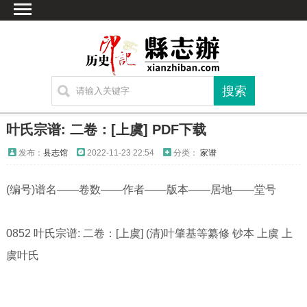
首页
文献
家谱
地图
方志
叶氏宗谱: 二卷：[上虞] PDF下载
古籍
发布：
县志馆
2022-11-23 22:54
分类：
家谱
考古
(编号)谱名——卷数——作者——版本——居地——堂号
繁体字转换
联系方式
0852 叶氏宗谱: 二卷：[上虞] (清)叶肇基等纂修 钞本 上虞 上
虞叶氏