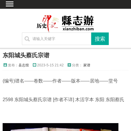
首页
文献
家谱
地图
方志
东阳城头蔡氏宗谱
古籍
发布：
县志馆
2023-5-15 21:42
分类：
家谱
考古
(编号)谱名——卷数——作者——版本——居地——堂号
繁体字转换
联系方式
2598 东阳城头蔡氏宗谱 [作者不详] 木活字本 东阳 东阳蔡氏