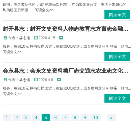
说明：书名带朝代的，如“ 乾隆榆次县志”，均为繁体文言文；书名不带朝代的，
均为建国后新版，...阅读全文>>
阅读全文
封开县志：封开文史资料人物志教育志方言志金融志人事志水利志文物志畜牧志等PDF电子版下载
作者：
县志馆
2026.4.15
服务：每部10元 原书扫描 发送：微信或QQ发送，或百度网盘分享 联系：站内...
阅读全文>>
阅读全文
会东县志：会东文史资料糖厂志交通志农业志文化馆志政协志水电志建筑公司志地名录等PDF电子版下载
作者：
县志馆
2026.4.8
服务：每部10元 原书扫描 发送：微信或QQ发送，或百度网盘分享 联系：站内...
阅读全文>>
阅读全文
1
2
3
4
5
6
7
8
9
10
...
»