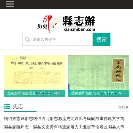
首页
文献
家谱
地图
方志
古籍
考古
繁体字转换
联系方式
一些稀缺和绝版书籍（九十七）PDF电子版
一些稀缺和绝版书籍（九十六）PDF电子版
史志
锡伯族志风俗志锡伯语习俗志源流史纲姓氏考民间故事传说文学简史等资料PDF电子版下载
隰县志隰州志：隰县文史资料林业志电力工业志革命老区隰县大事记等隰县历代地方志PDF电子版下载