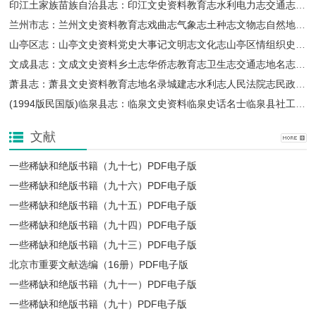
印江土家族苗族自治县志：印江文史资料教育志水利电力志交通志粮食志县概况等PDF电子版下载
一些稀缺和绝版书籍（九十五）PDF电子版
一些稀缺和绝版书籍（九十四）PDF电子版
兰州市志：兰州文史资料教育志戏曲志气象志土种志文物志自然地理志方言志林业志等PDF电子版下载
山亭区志：山亭文史资料党史大事记文明志文化志山亭区情组织史资料等地方志PDF电子版下载
文成县志：文成文史资料乡土志华侨志教育志卫生志交通志地名志土地志等地方志PDF电子版下载
萧县志：萧县文史资料教育志地名录城建志水利志人民法院志民政志政协志工商管理志等PDF电子版下载
(1994版民国版)临泉县志：临泉文史资料临泉史话名士临泉县社工厂资料等PDF电子版下载
一些稀缺和绝版书籍（九十三）PDF电子版
北京市重要文献选编（16册）PDF电子版
文献
一些稀缺和绝版书籍（九十七）PDF电子版
一些稀缺和绝版书籍（九十六）PDF电子版
一些稀缺和绝版书籍（九十五）PDF电子版
一些稀缺和绝版书籍（九十四）PDF电子版
一些稀缺和绝版书籍（九十三）PDF电子版
一些稀缺和绝版书籍（九十一）PDF电子版
一些稀缺和绝版书籍（九十）PDF电子版
北京市重要文献选编（16册）PDF电子版
一些稀缺和绝版书籍（九十一）PDF电子版
一些稀缺和绝版书籍（九十）PDF电子版