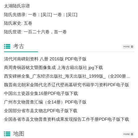
太湖陆氏宗谱
陆氏先德录: 一卷：[吴江] 一卷：[吴江]
陆氏家史: 五卷
陆氏世谱: 一百二十六卷，首一卷
考古
清代河南碑刻资料 八册 2016版 PDF电子版
商周青铜器铭文暨图像集成 上海古籍出版社 jpg下载
西安碑林全集_广东经济出版社_海天出版社_1999版_（全200册）_ PDF下载
魏晋南北朝宋金隋代北齐辽代壁画墓研究书籍学习资料PDF电子版
中国出土瓷器全集16册PDF电子版下载
广州市文物普查汇编（全14册）PDF电子版
全国部分省市县文物志PDF电子版下载
全国各省市县文物普查资料成果发现报告工作手册PDF电子版下载
地图